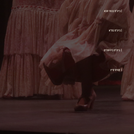
| ביה"ס בכפר סבא
| ביה"ס בת"א
| ביה"ס בירושלים
| קורס קיץ