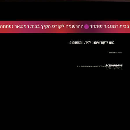
ההרשמה לקורס הקיץ בבית רמנגאר נפתחה
בואו לרקוד איתנו. למידע והצטרפות:
סטודיו: 02-6702346
סניף ת"א - גרשון ש"ץ 41
סניף ירושלים - הספרייה הלאומית הישנה במתחם הקמפוס גבעת רם
סניף כפר סבא - הגליל 69