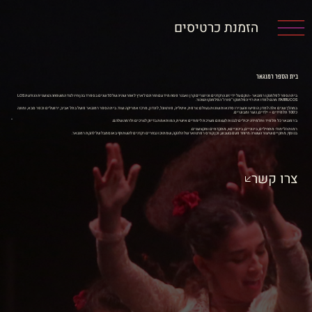
הזמנת כרטיסים
בית הספר רמנגאר
בית הספר לפלמנקו רמנגאר - הוקם על ידי זוג הרקדנים והיוצרים קרן ואבנר פסח מיד עם חזרתם לארץ לאחר שהיה של 10 שנים בספרד בהן חיו לצד המשפחה הצוענית הנודעת LOS
FARRUCOS מהם למדו את רזי הפלמנקו "פורו" הפלמנקו הטהור.
במהלך שנים אלה למדו, הופיעו והעבירו סדנאות שונות בעולם: צרפת, איטליה, פורטוגל, לונדון, מרכז אמריקה ועוד. בית הספר רמנגאר פועל בתל אביב, ירושלים וכפר סבא, ומונה
כ־100 תלמידים – ילדים, נוער ומבוגרים.
ב־רמנגאר כל תלמיד ותלמידה יכולים לבנות לעצמם מערכת לימודים אישית, המותאמת בדיוק לצרכים ולרמה שלהם.
רמות הלימוד: מתחילים, בינוניים, בינוניים+, מתקדמים ומקצוענים.
בנוסף, מתקיים שיעור העשרה מיוחד פעם בשבוע, וכן קורס רפרטואר של הלהקה, שמתוכו נבחרים רקדנים להשתתף באנסמבל של להקת רמנגאר.
צרו קשר