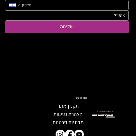
שליחה
תקנון ונגישות
תקנון אתר
להקת הפלמנקו רמנגאר
הצהרת נגישות
RemangarOffice@gmail.com
050-3293929
מדיניות פרטיות