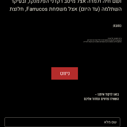
ושם חיה ולמדה אצל מיטב רקדני הפלמנקו, ובעיקר 
השתלמה (עד היום) אצל משפחת Farrucos, חלוצת 
הפלמנקו הצועני.  ב-2006 הצטרפה ללהקת רמנגאר 
בניהולם של קרן ואבנר פסח. ומאז ועד היום רוקדת 
כתובת:
ומלמדת ברמנגאר .״אני מאמינה בדרך הטבעית של 
הגוף להגיע לנפש ומשם יוצאת התנועה. ה Flamenco 
בית רמנגאר תל אביב
גרשון ש"ץ 41, שכונת מונטיפיורי (ליד שדרות יהודית).
מרחק הליכה מתחנת רכבת השלום ותחנת רכבת קלה יהודית.
Puro-הפלמנקו של הצוענים, מביא עימו את החיפוש 
האינסופי אחר האותנטיות ומחבר אותי לאומנות שלי 
ולדרך בה הייתי רוצה להעביר את השפה הזו הלאה.״
ניווט
בואו לרקוד איתנו –
השאירו פרטים ונחזור אליכם