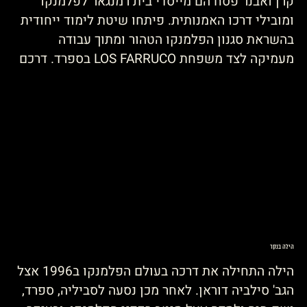
קרן ואבנר פסח הם מייסדי בית רמנגאר לפלמנקו 
ומובילי דרכו האמנותית. פיתחו שיטת לימוד ייחודית 
בהשראת סגנון הפלמנקו הטהור ומתוך עבודה 
מעמיקה לצד משפחת LOS FARRUCO בספרד. דרכם 
משלבת דיוק, עומק וחיבור לביצוע בימתי, תוך ליווי 
מקצועי והתפתחות אישית של כל רקדן ורקדנית.
הילה בנקר
הילה התחילה את דרכה בעולם הפלמנקו ב1996 אצל 
הגב' סילביה דוראן. לאחר מכן נסעה לסביליה, ספרד, 