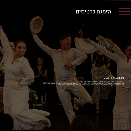
הזמנת כרטיסים
בית רמנגאר תל אביב
בסטודיו מגוון שיעורים מרמת מתחילים מהצעד הראשון ועד למקצוענים.
ממוקם בלב שכונת מונטיפיורי המקסימה (שדרות יהודית). כ-5 דקות הליכה מרכבת השלום ותחנת יהודית של הרכבת הקלה.
בבית רמנגאר מתקיימים אחת לחודש מופעי הטבלאו של הלהקה וכן של פרויקט 'תלמידים מגשימים'.