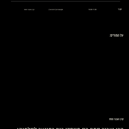
יום ו'
10:30-11:30
מקצוענים (רפרטואר)
קרן ואבנר פסח
על המורים:
קרן ואבנר פסח