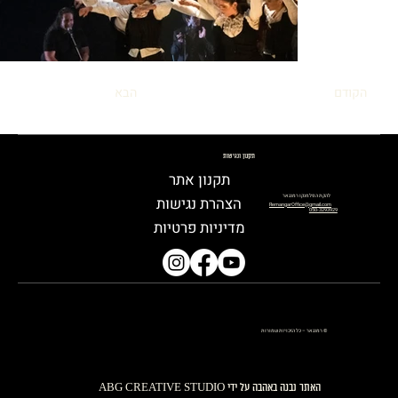
הקודם
הבא
תקנון ונגישות
תקנון אתר
להקת הפלמנקו רמנגאר
הצהרת נגישות
RemangarOffice@gmail.com
050-3293929
מדיניות פרטיות
© רמנגאר – כל הזכויות שמורות
האתר נבנה באהבה על ידי ABG CREATIVE STUDIO