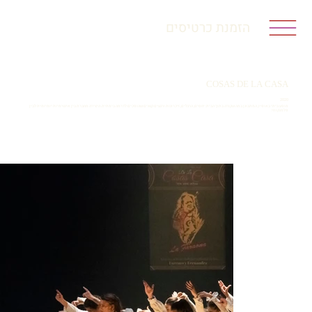
הזמנת כרטיסים
COSAS DE LA CASA
2020
מופע ביתי באופיו, המתבונן במה שקורה בתוך הבית: יחסים, הרגלים, זיכרונות ורגעים קטנים שהופכים לדרמה בימתית. היצירה מחברת בין אינטימיות יומיומית לבין
פלמנקו חי.